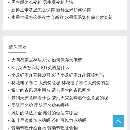
男生腿怎么变粗 男生腿变粗方法
新鲜玉米常温怎么保存 新鲜玉米如何保存
水果常温怎么保存才会新鲜 水果常温如何保存才会新
鲜
猜你喜欢
大闸蟹家居存放方法 如何保存大闸蟹
8月英语怎么写 8月英语是什么
小龙虾不炸直接炒可以吗 小龙虾不炸能直接炒吗
林花谢了春红 太匆匆意思 林花谢了春红太匆匆的意
思是什么
稀少的古风男生网名 适合男生的古风网名
梦到天灾意味着什么 梦到天灾意味着什么意思的呢
团队群名称 团队群名称有哪些
滩饼的做法大全 滩饼的做法有哪些
茶叶里边能加冰糖吗 茶叶可以放冰糖吗
劳动节吃什么食物 劳动节吃啥食物