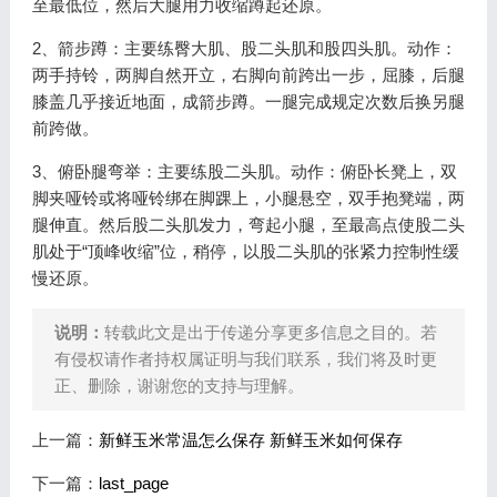
至最低位，然后大腿用力收缩蹲起还原。
2、箭步蹲：主要练臀大肌、股二头肌和股四头肌。动作：
两手持铃，两脚自然开立，右脚向前跨出一步，屈膝，后腿
膝盖几乎接近地面，成箭步蹲。一腿完成规定次数后换另腿
前跨做。
3、俯卧腿弯举：主要练股二头肌。动作：俯卧长凳上，双
脚夹哑铃或将哑铃绑在脚踝上，小腿悬空，双手抱凳端，两
腿伸直。然后股二头肌发力，弯起小腿，至最高点使股二头
肌处于“顶峰收缩”位，稍停，以股二头肌的张紧力控制性缓
慢还原。
说明：
转载此文是出于传递分享更多信息之目的。若
有侵权请作者持权属证明与我们联系，我们将及时更
正、删除，谢谢您的支持与理解。
上一篇：
新鲜玉米常温怎么保存 新鲜玉米如何保存
下一篇：
last_page