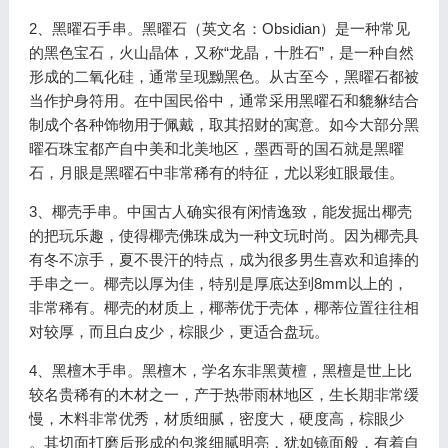
2、黑曜石手串。黑曜石（英文名：Obsidian）是一种常见
的黑色宝石，火山晶体，又称“龙晶，十胜石”，是一种自然
形成的二氧化硅，通常呈现黝黑色。从古至今，黑曜石都被
当作护身符用。在中国民俗中，通常采用黑曜石和貔貅结合
制成个各种饰物用于佩戴，取其招财的寓意。如今大部分黑
曜石珠宝都产自中美和北美地区，墨西哥的国石就是黑曜
石，月眼是黑曜石中非常稀有的特征，尤以彩虹眼最佳。
3、椰壳手串。中国古人确实很有闲情逸致，能发掘出椰壳
的把玩乐趣，使得椰壳佛珠成为一种文玩时尚。因为椰壳具
有冬不凉手，夏不畏汗的特点，成为很多男生喜欢和追捧的
手串之一。椰壳以厚为佳，特别是厚底达到8mm以上的，
非常稀有。椰壳的材质上，椰蒂优于壳体，椰蒂位置往往相
对较厚，而且白皮少，棕眼少，更适合盘玩。
4、黑檀木手串。黑檀木，学名东非黑黄檀，黑檀是世上比
较名贵稀有的木材之一，产于热带雨林地区，生长期非常缓
慢，木料非常优秀，材质细腻，密度大，硬度高，棕眼少
。其切面打磨后形成的包浆细腻明亮，犹如镜面般，有着自