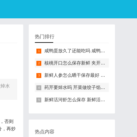
热门排行
咸鸭蛋放久了还能吃吗 咸鸭蛋过期一年多还能吃吗
核桃开口怎么保存新鲜 夹开的鲜核桃怎么保存
新鲜人参怎么晒干保存最好 新鲜人参晒干保存方法
实焯水
药芹要焯水吗 芹菜做饺子馅要不要焯水
新鲜活河虾怎么保存 新鲜活河虾的保存方法
，否则
分，再炒
热点内容