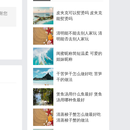
皮夹克可以熨烫吗 皮夹克
谢您
能熨烫吗
清明能不能去别人家玩 清
明能否去别人家玩
闺蜜昵称简短温柔 可爱的
姐妹昵称
干苦笋干怎么做好吃 苦笋
干的做法
煲鱼汤用什么鱼最好 煲鱼
汤用哪种鱼最好
清蒸梭子蟹怎么做最好吃
清蒸梭子蟹的做法